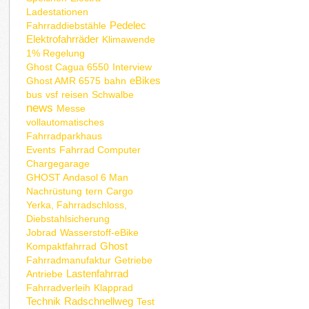
Ladestationen
Pedelec
Fahrraddiebstähle
Elektrofahrräder
Klimawende
1% Regelung
Ghost Cagua 6550
Interview
eBikes
Ghost AMR 6575
bahn
bus
vsf
reisen
Schwalbe
news
Messe
vollautomatisches
Fahrradparkhaus
Events
Fahrrad Computer
Chargegarage
GHOST Andasol 6 Man
Nachrüstung
tern
Cargo
Yerka, Fahrradschloss,
Diebstahlsicherung
Jobrad
Wasserstoff-eBike
Ghost
Kompaktfahrrad
Fahrradmanufaktur
Getriebe
Lastenfahrrad
Antriebe
Fahrradverleih
Klapprad
Technik
Radschnellweg
Test