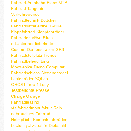
Fahrrad-Autobahn
Bionx
MTB
Fahrrad Tangente
Verkehrswende
Fahrradtechnik
Böttcher
Fahrradsattel
ebike, E-Bike
Klappfahrrad
Klappfahrräder
Fahrräder
Möve Bikes
e-Lastenrad
lieferketten
Custom
Demonstration
GPS
Fahrradstellplatz
Trends
Fahrradbeleuchtung
Moowebike
Demo
Computer
Fahrradschloss
Abstandsregel
Lastenräder
SQLab
GHOST Teru 4 Lady
Testberichte
Presse
Charge Garage
Fahrradleasing
vfs fahrradmanufaktur
Relo
gebrauchtes Fahrrad
Helmpflicht
Kompaktfahrräder
Lector
rycl
zubehör
Diebstahl