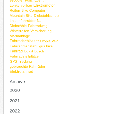
escooter
Fully, Event
Elektromotor
Lenkervorbau
Reifen
Bike Computer
Mountain Bike
Diebstahlschutz
Lastenfahrräder
Naben
Diebstähle
Fahrradweg
Winterreifen
Versicherung
Alarmanlage
Fahrradschlösser
Utopia Velo
Fahrraddiebstahl
igus bike
Fahrrad
lock it
bosch
Fahrradstellplätze
GPS Tracking
gebrauchte Fahrräder
Elektrofahrrad
Archive
2020
2021
2022