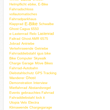
Helmpflicht
ebike, E-Bike
Fahrradschloss
vollautomatisches
Fahrradparkhaus
E-Bike
Klapprad
Schwalbe
Ghost Cagua 6550
Lastenrad
e-Lastenrad
Relo
Faltrad
Ghost AMR 6575
Jobrad
Antriebe
Verkehrswende
Getriebe
Fahrraddiebstahl
igus bike
Bike Computer
Skywalk
Charge Garage
Möve Bikes
Fahrrad-Autobahn
Diebstahlschutz
GPS Tracking
Ghost
Wanderer
Demonstration
Interview
Mietfahrrad
Abstandsregel
Events
gebrauchtes Fahrrad
Fahraddiebstahl
lock it
Utopia Velo
Electra
Klimawende
Chargegarage