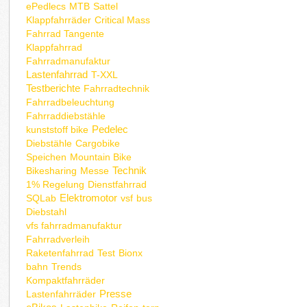
ePedlecs
MTB
Sattel
Klappfahrräder
Critical Mass
Fahrrad Tangente
Klappfahrrad
Fahrradmanufaktur
Lastenfahrrad
T-XXL
Testberichte
Fahrradtechnik
Fahrradbeleuchtung
Fahrraddiebstähle
Pedelec
kunststoff bike
Diebstähle
Cargobike
Speichen
Mountain Bike
Technik
Bikesharing
Messe
1% Regelung
Dienstfahrrad
Elektromotor
SQLab
vsf
bus
Diebstahl
vfs fahrradmanufaktur
Fahrradverleih
Raketenfahrrad
Test
Bionx
bahn
Trends
Kompaktfahrräder
Presse
Lastenfahrräder