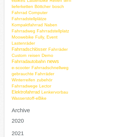
eBikes
Lastenbike
Reifen
tern
lieferketten
Böttcher
bosch
Fahrrad Computer
Fahrradstellplätze
Kompaktfahrrad
Naben
Fahrradweg
Fahrradstellplatz
Moowebike
Fully, Event
Lastenräder
Fahrradschlösser
Fahrräder
Custom
reisen
Demo
news
Fahrradautobahn
e-scooter
Fahrradschnellweg
gebrauchte Fahrräder
Winterreifen
zubehör
Fahrradwege
Lector
Elektrofahrrad
Lenkervorbau
Wasserstoff-eBike
Archive
2020
2021