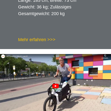
Länge: 185 cm; Breite: 73 cm
Gewicht: 36 kg; Zulässiges
Trek
Gesamtgewicht: 200 kg
Electra Bikes
Wanderer
Mehr erfahren >>>
Victoria
tout terrain
Ortlieb
Rohloff
SQlab