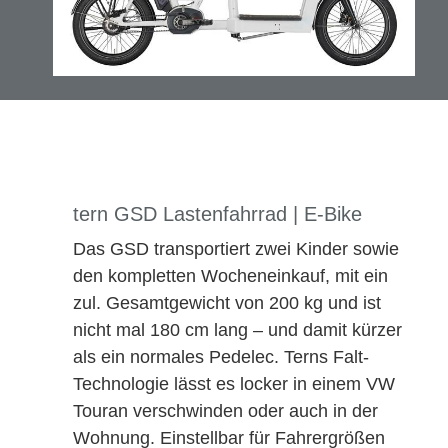
Böttcher
Marin
Diamant
I:SY
tern GSD Lastenfahrrad | E-Bike
Das GSD transportiert zwei Kinder sowie
QiO
den kompletten Wocheneinkauf, mit ein
zul. Gesamtgewicht von 200 kg und ist
Tern Falträder
nicht mal 180 cm lang – und damit kürzer
als ein normales Pedelec. Terns Falt-
vsf fahrradmanufaktur
Technologie lässt es locker in einem VW
Touran verschwinden oder auch in der
Victoria
Wohnung. Einstellbar für Fahrergrößen