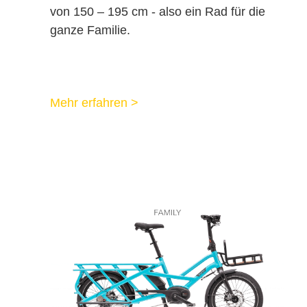
von 150 – 195 cm - also ein Rad für die
tout terrain
ganze Familie.
Diamant
vsf fahrradmanufaktur
Mehr erfahren >
Victoria
tout terrain
Conway
Ghost
Trek