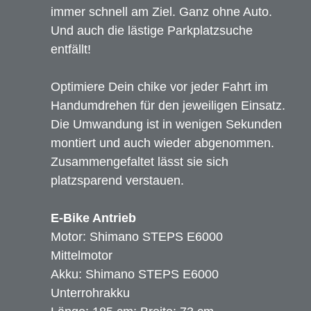
QiO
immer schnell am Ziel. Ganz ohne Auto.
Und auch die lästige Parkplatzsuche
Elby
entfällt!
Conway
Optimiere Dein chike vor jeder Fahrt im
Handumdrehen für den jeweiligen Einsatz.
Avenue Bikes
Die Umwandung ist in wenigen Sekunden
montiert und auch wieder abgenommen.
Utopia Velo
Zusammengefaltet lässt sie sich
platzsparend verstauen.
Diamant
E-Bike Antrieb
Böttcher
Motor: Shimano STEPS E6000
Mittelmotor
vsf fahrradmanufaktur
Akku: Shimano STEPS E6000
Unterrohrakku
Ghost