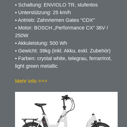
• Schaltung: ENVIOLO TR, stufenlos
Elby E-Bike
• Unterstützung: 25 km/h
• Antrieb: Zahnriemen Gates "CDX"
• Motor: BOSCH „Performance CX“ 36V /
Böttcher
250W
• Akkuleistung: 500 Wh
Contoura
• Gewicht: 39kg (inkl. Akku, exkl. Zubehör)
• Farben: crystal white, telegrau, ferrarrirot,
Patria
light green metallic
tout terrain
Mehr Info >>>
Utopia Velo
vsf fahrradmanufaktur