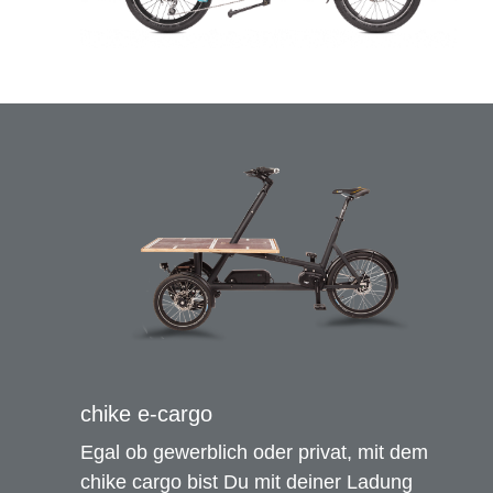
Tern
Patria
Contoura
Maxcycles
Veloe
Brompton
chike e-cargo
I:SY
Egal ob gewerblich oder privat, mit dem
chike cargo bist Du mit deiner Ladung