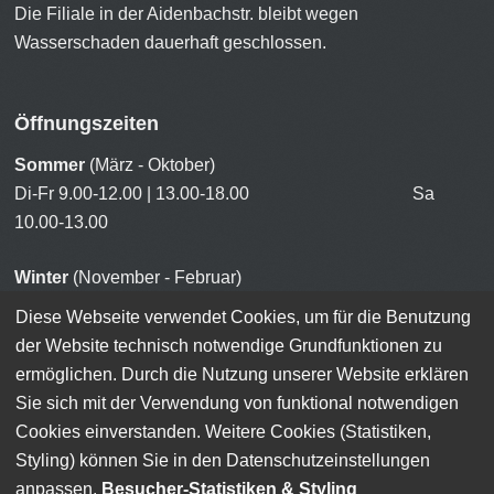
Die Filiale in der Aidenbachstr. bleibt wegen
Wasserschaden dauerhaft geschlossen.
Öffnungszeiten
Sommer
(März - Oktober)
Di-Fr 9.00-12.00 | 13.00-18.00 Sa
10.00-13.00
Winter
(November - Februar)
Di-Fr 9.00-12.00 | 13.00-18.00 Sa
Diese Webseite verwendet Cookies, um für die Benutzung
10.00-13.00
der Website technisch notwendige Grundfunktionen zu
ermöglichen. Durch die Nutzung unserer Website erklären
Sie sich mit der Verwendung von funktional notwendigen
Cookies einverstanden. Weitere Cookies (Statistiken,
Styling) können Sie in den Datenschutzeinstellungen
© 2026
Radldiscount
.
Anmelden, um die Website zu bearbeiten
anpassen.
Besucher-Statistiken & Styling