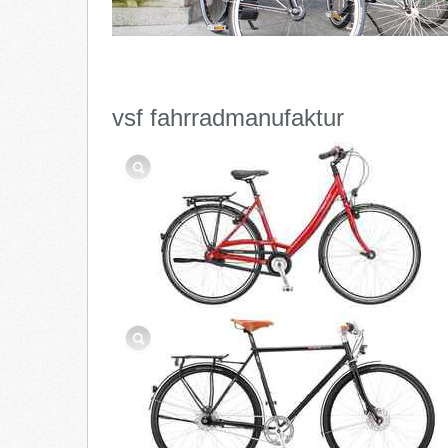
vsf fahrradmanufaktur