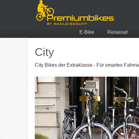
E-Bike
Reiserad
Böttcher
Marin
City
QiO
Tern F
City Bikes der Extraklasse - Für smartes Fahrra
tout terrain