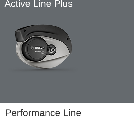
Active Line Plus
Perf
ormance Line