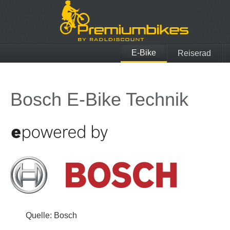
E-Bike
Reiserad
Bosch E-Bike 2018
Bosch 
Bosch E-Bike Technik
Bosch E-Bike Motoren
tout t
Quelle: Bosch