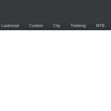
Lastenrad
Custom
City
Trekking
MTB
E-Bike 2019
Bosch E-Bike 2020
errain
Veloe