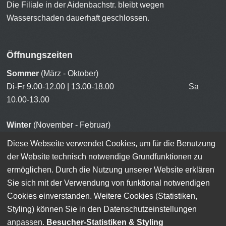
Die Filiale in der Aidenbachstr. bleibt wegen
Wasserschaden dauerhaft geschlossen.
Öffnungszeiten
Sommer
(März - Oktober)
Di-Fr 9.00-12.00 | 13.00-18.00 Sa
10.00-13.00
Winter
(November - Februar)
Di-Fr 9.00-12.00 | 13.00-18.00 Sa
Diese Webseite verwendet Cookies, um für die Benutzung
10.00-13.00
der Website technisch notwendige Grundfunktionen zu
ermöglichen. Durch die Nutzung unserer Website erklären
Sie sich mit der Verwendung von funktional notwendigen
Cookies einverstanden. Weitere Cookies (Statistiken,
Styling) können Sie in den Datenschutzeinstellungen
© 2026
Radldiscount
.
Anmelden, um die Website zu bearbeiten
anpassen.
Besucher-Statistiken & Styling