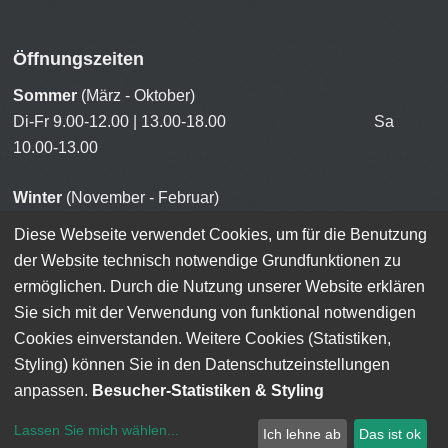
Öffnungszeiten
Sommer
(März - Oktober)
Di-Fr 9.00-12.00 | 13.00-18.00 Sa
10.00-13.00
Winter
(November - Februar)
Di-Fr 9.00-12.00 | 13.00-18.00 Sa
Diese Webseite verwendet Cookies, um für die Benutzung
10.00-13.00
der Website technisch notwendige Grundfunktionen zu
ermöglichen. Durch die Nutzung unserer Website erklären
Sie sich mit der Verwendung von funktional notwendigen
Cookies einverstanden. Weitere Cookies (Statistiken,
Styling) können Sie in den Datenschutzeinstellungen
© 2026
Radldiscount
.
Anmelden, um die Website zu bearbeiten
anpassen.
Besucher-Statistiken & Styling
Lassen Sie mich wählen
...
Ich lehne ab
Das ist ok