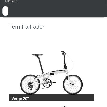
Marken
Tern Falträder
Verge 20"
Top-Speed im Faltformat