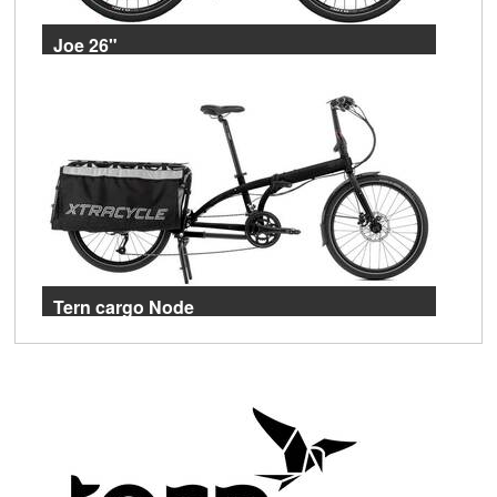
Joe 26"
Joe – Das SUV unter den Falträdern!
Tern cargo Node