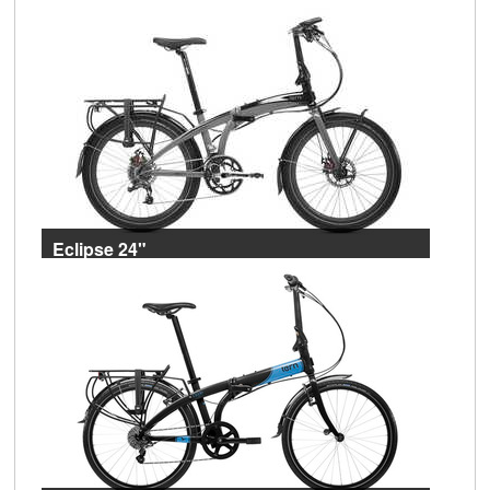
Die Tiefeinsteiger
Eclipse 24"
Denkt an alles!