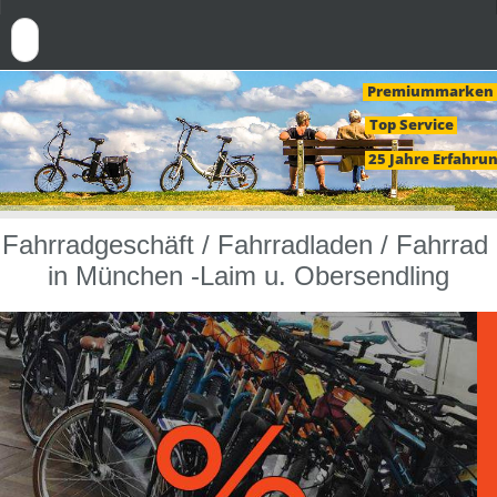
Fahrradgeschäft
/
Fahrradladen
/ Fahrrad
City
eBike
Lastenrad
in München -Laim u. Obersendling