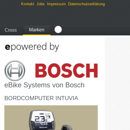
Kontakt
Jobs
Impressum
Datenschutzerklärung
Marken
Cross
Maxcycles
QiO
Utopia Velo
eBike Systems von Bosch
Ghost
BORDCOMPUTER INTUVIA
Victoria
SQlab