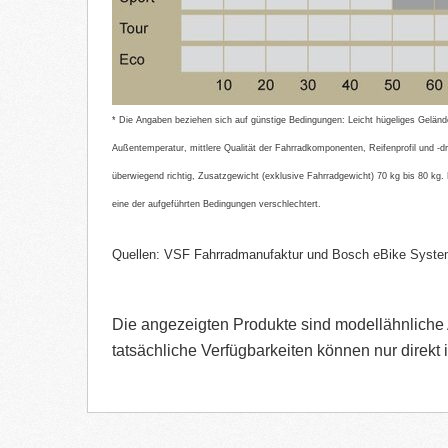
* Die Angaben beziehen sich auf günstige Bedingungen: Leicht hügeliges Geländ
Außentemperatur, mittlere Qualität der Fahrradkomponenten, Reifenprofil und -dr
überwiegend richtig, Zusatzgewicht (exklusive Fahrradgewicht) 70 kg bis 80 kg.
eine der aufgeführten Bedingungen verschlechtert.
Quellen: VSF Fahrradmanufaktur und Bosch eBike Syst
Die angezeigten Produkte sind modellähnliche A
tatsächliche Verfügbarkeiten können nur direkt 