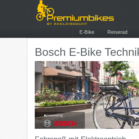
E-Bike
Reiserad
Tern
Patria
Bosch E-Bike Techni
Veloe
Bromp
Elby
Conwa
Diamant
Böttch
Trek
Electr
tout terrain
Ortlie