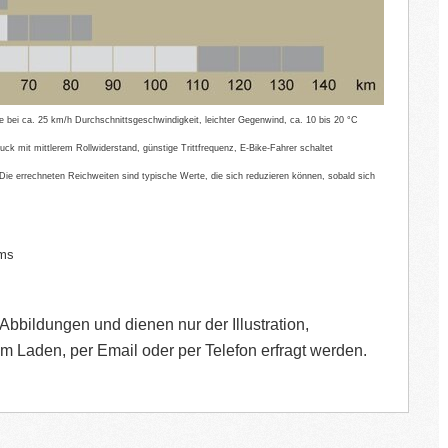
e bei ca. 25 km/h Durchschnittsgeschwindigkeit, leichter Gegenwind, ca. 10 bis 20 °C
uck mit mittlerem Rollwiderstand, günstige Trittfrequenz, E-Bike-Fahrer schaltet
 Die errechneten Reichweiten sind typische Werte, die sich reduzieren können, sobald sich
ems
bbildungen und dienen nur der Illustration,
im Laden, per Email oder per Telefon erfragt werden.