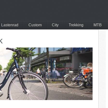
Lastenrad
Custom
City
Trekking
MTB
Contoura
k
ton
I:SY
y
Avenue Bikes
er
vsf fahrradmanufaktur
a Bikes
Wanderer
b
Rohloff