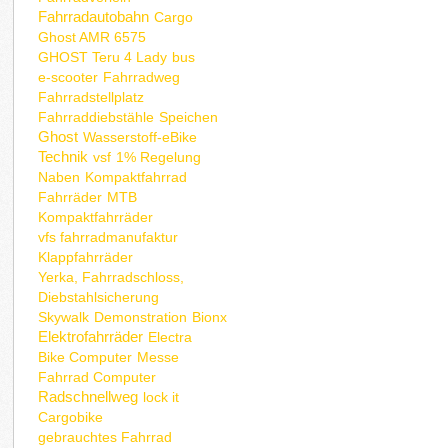
Fahrradautobahn
Cargo
Ghost AMR 6575
GHOST Teru 4 Lady
bus
e-scooter
Fahrradweg
Fahrradstellplatz
Fahrraddiebstähle
Speichen
Ghost
Wasserstoff-eBike
Technik
vsf
1% Regelung
Naben
Kompaktfahrrad
Fahrräder
MTB
Kompaktfahrräder
vfs fahrradmanufaktur
Klappfahrräder
Yerka, Fahrradschloss,
Diebstahlsicherung
Skywalk
Demonstration
Bionx
Elektrofahrräder
Electra
Bike Computer
Messe
Fahrrad Computer
Radschnellweg
lock it
Cargobike
gebrauchtes Fahrrad