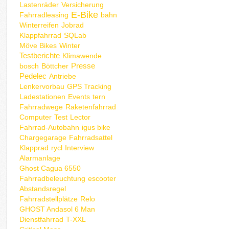
Lastenräder
Versicherung
E-Bike
Fahrradleasing
bahn
Winterreifen
Jobrad
Klappfahrrad
SQLab
Möve Bikes
Winter
Testberichte
Klimawende
Presse
bosch
Böttcher
Pedelec
Antriebe
Lenkervorbau
GPS Tracking
Ladestationen
Events
tern
Fahrradwege
Raketenfahrrad
Computer
Test
Lector
Fahrrad-Autobahn
igus bike
Chargegarage
Fahrradsattel
Klapprad
rycl
Interview
Alarmanlage
Ghost Cagua 6550
Fahrradbeleuchtung
escooter
Abstandsregel
Fahrradstellplätze
Relo
GHOST Andasol 6 Man
Dienstfahrrad
T-XXL