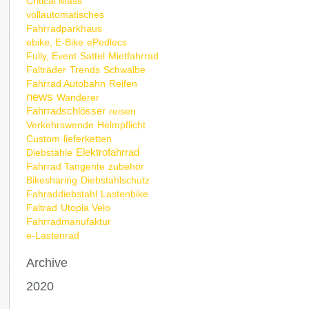
Critical Mass
vollautomatisches
Fahrradparkhaus
ebike, E-Bike
ePedlecs
Fully, Event
Sattel
Mietfahrrad
Falträder
Trends
Schwalbe
Fahrrad Autobahn
Reifen
news
Wanderer
Fahrradschlösser
reisen
Verkehrswende
Helmpflicht
Custom
lieferketten
Elektrofahrrad
Diebstähle
Fahrrad Tangente
zubehör
Bikesharing
Diebstahlschutz
Fahraddiebstahl
Lastenbike
Faltrad
Utopia Velo
Fahrradmanufaktur
e-Lastenrad
Archive
2020