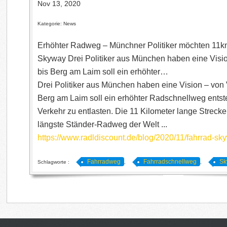
Nov 13, 2020
Kategorie: News
Erhöhter Radweg – Münchner Politiker möchten 11k
Skyway Drei Politiker aus München haben eine Visio
bis Berg am Laim soll ein erhöhter…
Drei Politiker aus München haben eine Vision – von V
Berg am Laim soll ein erhöhter Radschnellweg ents
Verkehr zu entlasten. Die 11 Kilometer lange Streck
längste Ständer-Radweg der Welt ...
https://www.radldiscount.de/blog/2020/11/fahrrad-s
Fahrradweg
Fahrradschnellweg
Sk
Schlagworte :
,
,