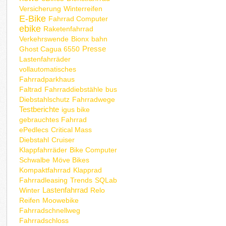
Versicherung
Winterreifen
E-Bike
Fahrrad Computer
ebike
Raketenfahrrad
Verkehrswende
Bionx
bahn
Presse
Ghost Cagua 6550
Lastenfahrräder
vollautomatisches
Fahrradparkhaus
Faltrad
Fahrraddiebstähle
bus
Diebstahlschutz
Fahrradwege
Testberichte
igus bike
gebrauchtes Fahrrad
ePedlecs
Critical Mass
Diebstahl
Cruiser
Klappfahrräder
Bike Computer
Schwalbe
Möve Bikes
Kompaktfahrrad
Klapprad
Fahrradleasing
Trends
SQLab
Lastenfahrrad
Winter
Relo
Reifen
Moowebike
Fahrradschnellweg
Fahrradschloss