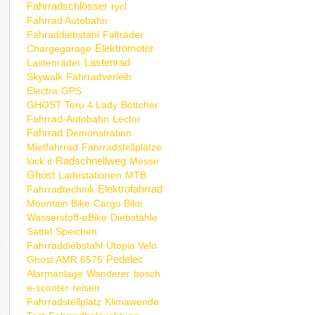
Fahrradschlösser
rycl
Fahrrad Autobahn
Fahraddiebstahl
Falträder
Elektromotor
Chargegarage
Lastenrad
Lastenräder
Skywalk
Fahrradverleih
Electra
GPS
GHOST Teru 4 Lady
Böttcher
Fahrrad-Autobahn
Lector
Fahrrad
Demonstration
Mietfahrrad
Fahrradstellplätze
Radschnellweg
lock it
Messe
Ghost
Ladestationen
MTB
Elektrofahrrad
Fahrradtechnik
Mountain Bike
Cargo Bike
Wasserstoff-eBike
Diebstähle
Sattel
Speichen
Fahrraddiebstahl
Utopia Velo
Pedelec
Ghost AMR 6575
Alarmanlage
Wanderer
bosch
e-scooter
reisen
Fahrradstellplatz
Klimawende