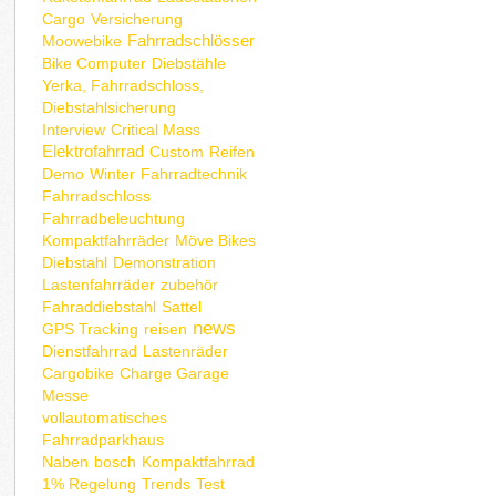
Cargo
Versicherung
Fahrradschlösser
Moowebike
Bike Computer
Diebstähle
Yerka, Fahrradschloss,
Diebstahlsicherung
Interview
Critical Mass
Elektrofahrrad
Custom
Reifen
Demo
Winter
Fahrradtechnik
Fahrradschloss
Fahrradbeleuchtung
Kompaktfahrräder
Möve Bikes
Diebstahl
Demonstration
Lastenfahrräder
zubehör
Fahraddiebstahl
Sattel
news
GPS Tracking
reisen
Dienstfahrrad
Lastenräder
Cargobike
Charge Garage
Messe
vollautomatisches
Fahrradparkhaus
Naben
bosch
Kompaktfahrrad
1% Regelung
Trends
Test