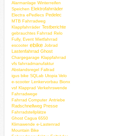
Alarmanlage
Winterreifen
Elektrofahrräder
Speichen
Pedelec
Electra
ePedlecs
MTB
Fahrradweg
Testberichte
Klappfahrräder
gebrauchtes Fahrrad
Relo
Fully, Event
Mietfahrrad
ebike
escooter
Jobrad
Lastenfahrrad
Ghost
Chargegarage
Klappfahrrad
vfs fahrradmanufaktur
Abstandsregel
Faltrad
igus bike
SQLab
Utopia Velo
e-scooter
Lenkervorbau
Bionx
vsf
Klapprad
Verkehrswende
Fahrradwege
Fahrrad Computer
Antriebe
Radschnellweg
Presse
Fahrradstellplätze
Ghost Cagua 6550
Klimawende
e-Lastenrad
Mountain Bike