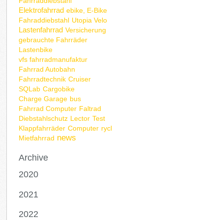
Fahrraddiebstahl
Elektrofahrrad
ebike, E-Bike
Fahraddiebstahl
Utopia Velo
Lastenfahrrad
Versicherung
gebrauchte Fahrräder
Lastenbike
vfs fahrradmanufaktur
Fahrrad Autobahn
Fahrradtechnik
Cruiser
SQLab
Cargobike
Charge Garage
bus
Fahrrad Computer
Faltrad
Diebstahlschutz
Lector
Test
Klappfahrräder
Computer
rycl
news
Mietfahrrad
Archive
2020
2021
2022