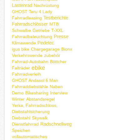
Lastenrad
Nachrüstung
GHOST Teru 4 Lady
Testberichte
Fahrradleasing
Fahrradschlösser
MTB
Schwalbe
Getriebe
T-XXL
Presse
Fahrradbeleuchtung
Pedelec
Klimawende
igus bike
Chargegarage
Bionx
Verkehrswende
zubehör
Fahrrad-Autobahn
Böttcher
ebike
Falträder
Fahrradverleih
GHOST Andasol 6 Man
Fahrraddiebstähle
Naben
Demo
Bikesharing
Interview
Winter
Abstandsregel
Yerka, Fahrradschloss,
Diebstahlsicherung
Diebstahl
Skywalk
Radschnellweg
Dienstfahrrad
Speichen
vollautomatisches