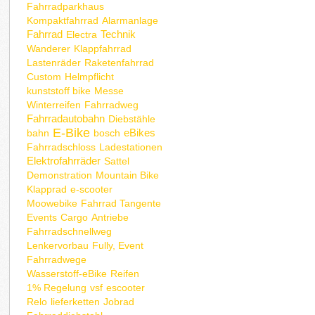
Fahrradparkhaus
Kompaktfahrrad
Alarmanlage
Fahrrad
Technik
Electra
Wanderer
Klappfahrrad
Lastenräder
Raketenfahrrad
Custom
Helmpflicht
kunststoff bike
Messe
Winterreifen
Fahrradweg
Fahrradautobahn
Diebstähle
E-Bike
eBikes
bahn
bosch
Fahrradschloss
Ladestationen
Elektrofahrräder
Sattel
Demonstration
Mountain Bike
Klapprad
e-scooter
Moowebike
Fahrrad Tangente
Events
Cargo
Antriebe
Fahrradschnellweg
Lenkervorbau
Fully, Event
Fahrradwege
Wasserstoff-eBike
Reifen
1% Regelung
vsf
escooter
Relo
lieferketten
Jobrad