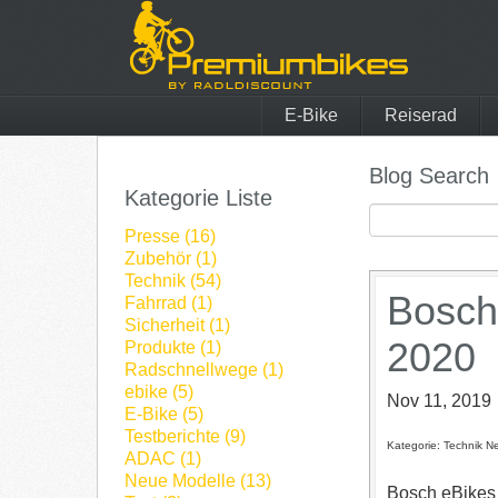
E-Bike
Reiserad
Blog Search
Kategorie Liste
Presse (16)
Zubehör (1)
Technik (54)
Bosch
Fahrrad (1)
Sicherheit (1)
2020
Produkte (1)
Radschnellwege (1)
ebike (5)
Nov 11, 2019
E-Bike (5)
Testberichte (9)
Kategorie: Technik N
ADAC (1)
Neue Modelle (13)
Bosch eBikes 