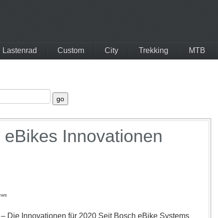
Lastenrad
Custom
City
Trekking
MTB
 eBikes Innovationen
ews
– Die Innovationen für 2020 Seit Bosch eBike Systems