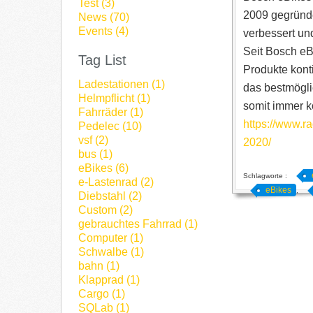
Test (3)
2009 gegründe
News (70)
Events (4)
verbessert un
Seit Bosch eB
Tag List
Produkte kont
Ladestationen (1)
das bestmögli
Helmpflicht (1)
somit immer k
Fahrräder (1)
https://www.r
Pedelec (10)
vsf (2)
2020/
bus (1)
eBikes (6)
Schlagworte :
e-Lastenrad (2)
eBikes
,
Diebstahl (2)
Custom (2)
gebrauchtes Fahrrad (1)
Computer (1)
Schwalbe (1)
bahn (1)
Klapprad (1)
Cargo (1)
SQLab (1)