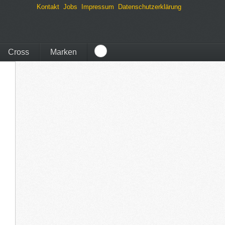
Kontakt
Jobs
Impressum
Datenschutzerklärung
Cross
Marken
Bosch E
Bosch E