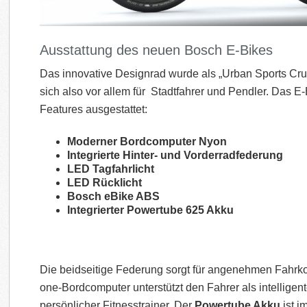
Ausstattung des neuen Bosch E-Bikes
Das innovative Designrad wurde als „Urban Sports Cruis
sich also vor allem für Stadtfahrer und Pendler. Das E-
Features ausgestattet:
Moderner Bordcomputer Nyon
Integrierte Hinter- und Vorderradfederung
LED Tagfahrlicht
LED Rücklicht
Bosch eBike ABS
Integrierter Powertube 625 Akku
Die beidseitige Federung sorgt für angenehmen Fahrkom
one-Bordcomputer unterstützt den Fahrer als intellige
persönlicher Fitnesstrainer. Der
Powertube Akku
ist i