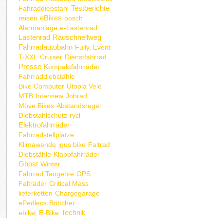
Testberichte
Fahraddiebstahl
eBikes
reisen
bosch
Alarmanlage
e-Lastenrad
Lastenrad
Radschnellweg
Fahrradautobahn
Fully, Event
T-XXL
Cruiser
Dienstfahrrad
Presse
Kompaktfahrräder
Fahrraddiebstähle
Bike Computer
Utopia Velo
MTB
Interview
Jobrad
Möve Bikes
Abstandsregel
Diebstahlschutz
rycl
Elektrofahrräder
Fahrradstellplätze
Klimawende
igus bike
Faltrad
Diebstähle
Klappfahrräder
Ghost
Winter
Fahrrad Tangente
GPS
Falträder
Critical Mass
lieferketten
Chargegarage
ePedlecs
Böttcher
Technik
ebike, E-Bike