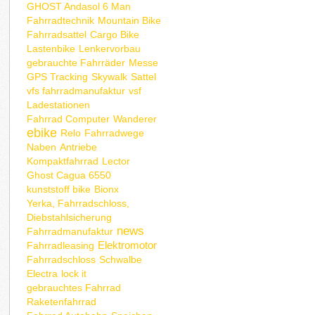
GHOST Andasol 6 Man
Fahrradtechnik
Mountain Bike
Fahrradsattel
Cargo Bike
Lastenbike
Lenkervorbau
gebrauchte Fahrräder
Messe
GPS Tracking
Skywalk
Sattel
vfs fahrradmanufaktur
vsf
Ladestationen
Fahrrad Computer
Wanderer
ebike
Relo
Fahrradwege
Naben
Antriebe
Kompaktfahrrad
Lector
Ghost Cagua 6550
kunststoff bike
Bionx
Yerka, Fahrradschloss,
Diebstahlsicherung
news
Fahrradmanufaktur
Elektromotor
Fahrradleasing
Fahrradschloss
Schwalbe
Electra
lock it
gebrauchtes Fahrrad
Raketenfahrrad