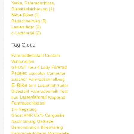
Yerka, Fahrradschloss,
Diebstahlsicherung (1)
Möve Bikes (1)
Radschnellweg (5)
Lastenräder (2)
e-Lastenrad (2)
Tag Cloud
Fahrraddiebstahl
Custom
Winterreifen
Fahrrad
GHOST Teru 4 Lady
Pedelec
escooter
Computer
zubehör
Fahrradschnellweg
E-Bike
tern
Lastenfahrräder
Diebstahl
Fahrradverleih
Test
Lastenfahrrad
bus
Klapprad
Fahrradschlösser
1% Regelung
Ghost AMR 6575
Cargobike
Nachrüstung
Getriebe
Demonstration
Bikesharing
Fahrrad-Autobahn
Moowebike