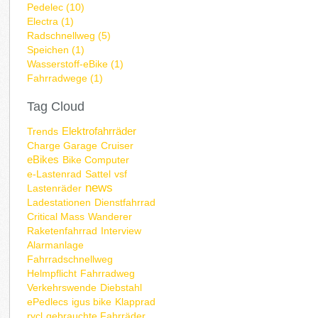
Pedelec (10)
Electra (1)
Radschnellweg (5)
Speichen (1)
Wasserstoff-eBike (1)
Fahrradwege (1)
Tag Cloud
Elektrofahrräder
Trends
Charge Garage
Cruiser
eBikes
Bike Computer
e-Lastenrad
Sattel
vsf
news
Lastenräder
Ladestationen
Dienstfahrrad
Critical Mass
Wanderer
Raketenfahrrad
Interview
Alarmanlage
Fahrradschnellweg
Helmpflicht
Fahrradweg
Verkehrswende
Diebstahl
ePedlecs
igus bike
Klapprad
rycl
gebrauchte Fahrräder