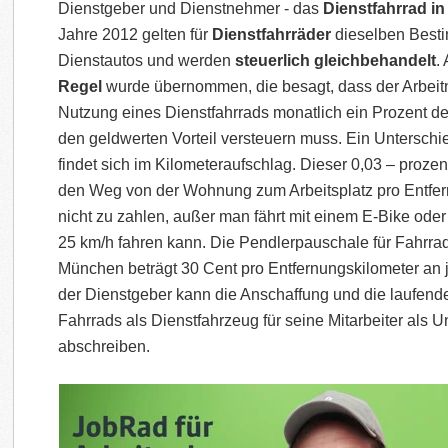
Dienstgeber und Dienstnehmer - das
Dienstfahrrad i
Jahre 2012 gelten für
Dienstfahrräder
dieselben Best
Dienstautos und werden
steuerlich gleichbehandelt
.
Regel
wurde übernommen, die besagt, dass der Arbeitn
Nutzung eines Dienstfahrrads monatlich ein Prozent de
den geldwerten Vorteil versteuern muss. Ein Untersc
findet sich im Kilometeraufschlag. Dieser 0,03 – prozen
den Weg von der Wohnung zum Arbeitsplatz pro Entfern
nicht zu zahlen, außer man fährt mit einem E-Bike ode
25 km/h fahren kann. Die Pendlerpauschale für Fahrr
München beträgt 30 Cent pro Entfernungskilometer an 
der Dienstgeber kann die Anschaffung und die laufend
Fahrrads als Dienstfahrzeug für seine Mitarbeiter al
abschreiben.