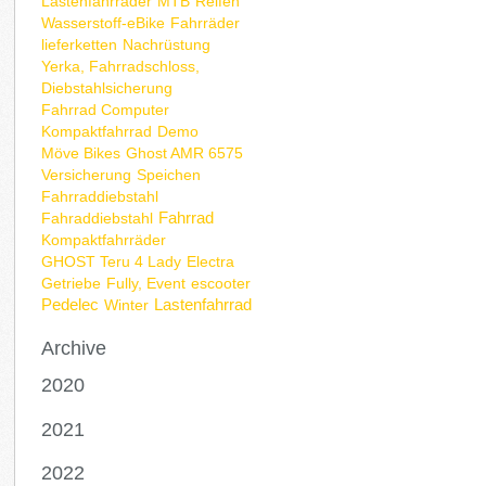
Lastenfahrräder
MTB
Reifen
Wasserstoff-eBike
Fahrräder
lieferketten
Nachrüstung
Yerka, Fahrradschloss,
Diebstahlsicherung
Fahrrad Computer
Kompaktfahrrad
Demo
Möve Bikes
Ghost AMR 6575
Versicherung
Speichen
Fahrraddiebstahl
Fahrrad
Fahraddiebstahl
Kompaktfahrräder
GHOST Teru 4 Lady
Electra
Getriebe
Fully, Event
escooter
Pedelec
Lastenfahrrad
Winter
Archive
2020
2021
2022