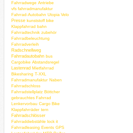
Fahrradwege
Antriebe
vfs fahrradmanufaktur
Fahrrad-Autobahn
Utopia Velo
Presse
kunststoff bike
Klappfahrrad
bahn
Fahrradtechnik
zubehör
Fahrradbeleuchtung
Fahrradverleih
Radschnellweg
Fahrradautobahn
bus
Cargobike
Abstandsregel
Lastenrad
Mietfahrrad
Bikesharing
T-XXL
Fahrradmanufaktur
Naben
Fahrradschloss
Fahrradstellplatz
Böttcher
gebrauchtes Fahrrad
Lenkervorbau
Cargo Bike
Klappfahrräder
tern
Fahrradschlösser
Fahrraddiebstähle
lock it
Fahrradleasing
Events
GPS