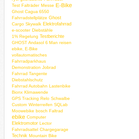
E-Bike
Test
Falträder
Messe
Ghost Cagua 6550
Ghost
Fahrradstellplätze
Elektrofahrrad
Cargo
Skywalk
e-scooter
Diebstähle
Testberichte
1% Regelung
GHOST Andasol 6 Man
reisen
ebike, E-Bike
vollautomatisches
Fahrradparkhaus
Demonstration
Jobrad
Fahrrad Tangente
Diebstahlschutz
Fahrrad Autobahn
Lastenbike
Bionx
Klimawende
GPS Tracking
Relo
Schwalbe
Custom
Winterreifen
SQLab
Moowebike
bosch
Faltrad
ebike
Computer
Elektromotor
Lector
Fahrradsattel
Chargegarage
Technik
Mountain Bike