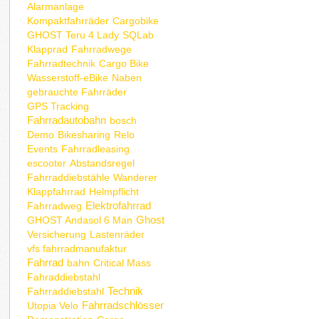
Alarmanlage
Kompaktfahrräder
Cargobike
GHOST Teru 4 Lady
SQLab
Klapprad
Fahrradwege
Fahrradtechnik
Cargo Bike
Wasserstoff-eBike
Naben
gebrauchte Fahrräder
GPS Tracking
Fahrradautobahn
bosch
Demo
Bikesharing
Relo
Events
Fahrradleasing
escooter
Abstandsregel
Fahrraddiebstähle
Wanderer
Klappfahrrad
Helmpflicht
Elektrofahrrad
Fahrradweg
Ghost
GHOST Andasol 6 Man
Versicherung
Lastenräder
vfs fahrradmanufaktur
Fahrrad
bahn
Critical Mass
Fahraddiebstahl
Technik
Fahrraddiebstahl
Fahrradschlösser
Utopia Velo