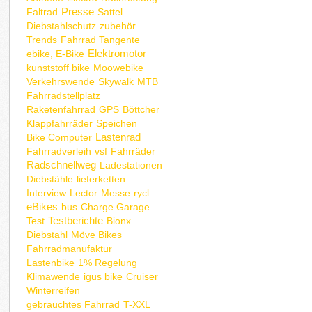
Presse
Faltrad
Sattel
Diebstahlschutz
zubehör
Trends
Fahrrad Tangente
Elektromotor
ebike, E-Bike
kunststoff bike
Moowebike
Verkehrswende
Skywalk
MTB
Fahrradstellplatz
Raketenfahrrad
GPS
Böttcher
Klappfahrräder
Speichen
Lastenrad
Bike Computer
Fahrradverleih
vsf
Fahrräder
Radschnellweg
Ladestationen
Diebstähle
lieferketten
Interview
Lector
Messe
rycl
eBikes
bus
Charge Garage
Testberichte
Test
Bionx
Diebstahl
Möve Bikes
Fahrradmanufaktur
Lastenbike
1% Regelung
Klimawende
igus bike
Cruiser
Winterreifen
gebrauchtes Fahrrad
T-XXL