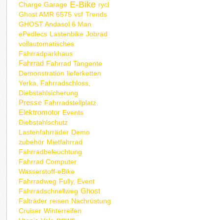
E-Bike
Charge Garage
rycl
Ghost AMR 6575
vsf
Trends
GHOST Andasol 6 Man
ePedlecs
Lastenbike
Jobrad
vollautomatisches
Fahrradparkhaus
Fahrrad
Fahrrad Tangente
Demonstration
lieferketten
Yerka, Fahrradschloss,
Diebstahlsicherung
Presse
Fahrradstellplatz
Elektromotor
Events
Diebstahlschutz
Lastenfahrräder
Demo
zubehör
Mietfahrrad
Fahrradbeleuchtung
Fahrrad Computer
Wasserstoff-eBike
Fahrradweg
Fully, Event
Ghost
Fahrradschnellweg
Falträder
reisen
Nachrüstung
Cruiser
Winterreifen