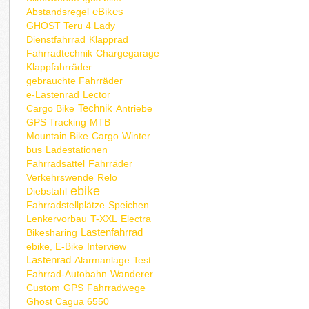
eBikes
Abstandsregel
GHOST Teru 4 Lady
Dienstfahrrad
Klapprad
Fahrradtechnik
Chargegarage
Klappfahrräder
gebrauchte Fahrräder
e-Lastenrad
Lector
Technik
Cargo Bike
Antriebe
GPS Tracking
MTB
Mountain Bike
Cargo
Winter
bus
Ladestationen
Fahrradsattel
Fahrräder
Verkehrswende
Relo
ebike
Diebstahl
Fahrradstellplätze
Speichen
Lenkervorbau
T-XXL
Electra
Lastenfahrrad
Bikesharing
ebike, E-Bike
Interview
Lastenrad
Alarmanlage
Test
Fahrrad-Autobahn
Wanderer
Custom
GPS
Fahrradwege
Ghost Cagua 6550