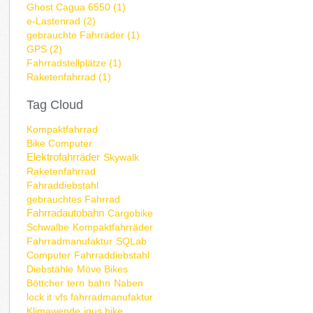
Ghost Cagua 6550 (1)
e-Lastenrad (2)
gebrauchte Fahrräder (1)
GPS (2)
Fahrradstellplätze (1)
Raketenfahrrad (1)
Tag Cloud
Kompaktfahrrad
Bike Computer
Elektrofahrräder
Skywalk
Raketenfahrrad
Fahraddiebstahl
gebrauchtes Fahrrad
Fahrradautobahn
Cargobike
Schwalbe
Kompaktfahrräder
Fahrradmanufaktur
SQLab
Computer
Fahrraddiebstahl
Diebstähle
Möve Bikes
Böttcher
tern
bahn
Naben
lock it
vfs fahrradmanufaktur
Klimawende
igus bike