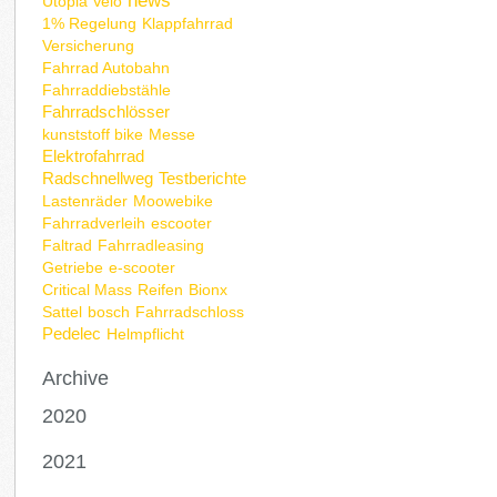
news
Utopia Velo
1% Regelung
Klappfahrrad
Versicherung
Fahrrad Autobahn
Fahrraddiebstähle
Fahrradschlösser
kunststoff bike
Messe
Elektrofahrrad
Radschnellweg
Testberichte
Lastenräder
Moowebike
Fahrradverleih
escooter
Faltrad
Fahrradleasing
Getriebe
e-scooter
Critical Mass
Reifen
Bionx
Sattel
bosch
Fahrradschloss
Pedelec
Helmpflicht
Archive
2020
2021