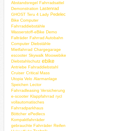
Abstandsregel
Fahrradsattel
Lastenrad
Demonstration
Pedelec
GHOST Teru 4 Lady
Bike Computer
Fahrraddiebstähle
Wasserstoff-eBike
Demo
Falträder
Fahrrad Autobahn
Computer
Diebstähle
Mietfahrrad
Chargegarage
escooter
Skywalk
Moowebike
ebike
Diebstahlschutz
Antriebe
Fahraddiebstahl
Cruiser
Critical Mass
Utopia Velo
Alarmanlage
Speichen
Lector
Fahrradleasing
Versicherung
e-scooter
Klappfahrrad
rycl
vollautomatisches
Fahrradparkhaus
Böttcher
ePedlecs
Kompaktfahrräder
gebrauchte Fahrräder
Reifen