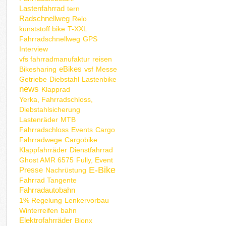
Lastenfahrrad
tern
Radschnellweg
Relo
kunststoff bike
T-XXL
Fahrradschnellweg
GPS
Interview
vfs fahrradmanufaktur
reisen
eBikes
Bikesharing
vsf
Messe
Getriebe
Diebstahl
Lastenbike
news
Klapprad
Yerka, Fahrradschloss,
Diebstahlsicherung
Lastenräder
MTB
Fahrradschloss
Events
Cargo
Fahrradwege
Cargobike
Klappfahrräder
Dienstfahrrad
Ghost AMR 6575
Fully, Event
E-Bike
Presse
Nachrüstung
Fahrrad Tangente
Fahrradautobahn
1% Regelung
Lenkervorbau
Winterreifen
bahn
Elektrofahrräder
Bionx