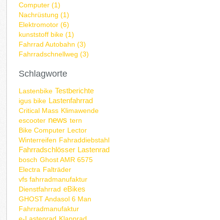
Computer (1)
Nachrüstung (1)
Elektromotor (6)
kunststoff bike (1)
Fahrrad Autobahn (3)
Fahrradschnellweg (3)
Schlagworte
Testberichte
Lastenbike
Lastenfahrrad
igus bike
Critical Mass
Klimawende
news
escooter
tern
Bike Computer
Lector
Winterreifen
Fahraddiebstahl
Fahrradschlösser
Lastenrad
bosch
Ghost AMR 6575
Electra
Falträder
vfs fahrradmanufaktur
eBikes
Dienstfahrrad
GHOST Andasol 6 Man
Fahrradmanufaktur
e-Lastenrad
Klapprad