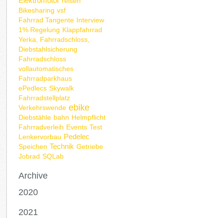
Elektromotor
reisen
Bikesharing
vsf
Fahrrad Tangente
Interview
1% Regelung
Klappfahrrad
Yerka, Fahrradschloss,
Diebstahlsicherung
Fahrradschloss
vollautomatisches
Fahrradparkhaus
ePedlecs
Skywalk
Fahrradstellplatz
ebike
Verkehrswende
Diebstähle
bahn
Helmpflicht
Fahrradverleih
Events
Test
Pedelec
Lenkervorbau
Technik
Speichen
Getriebe
Jobrad
SQLab
Archive
2020
2021