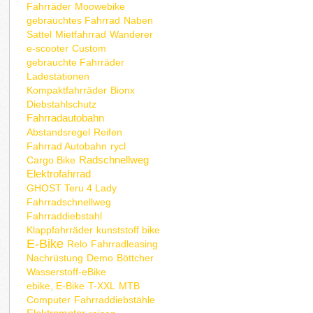
Fahrräder
Moowebike
gebrauchtes Fahrrad
Naben
Sattel
Mietfahrrad
Wanderer
e-scooter
Custom
gebrauchte Fahrräder
Ladestationen
Kompaktfahrräder
Bionx
Diebstahlschutz
Fahrradautobahn
Abstandsregel
Reifen
Fahrrad Autobahn
rycl
Radschnellweg
Cargo Bike
Elektrofahrrad
GHOST Teru 4 Lady
Fahrradschnellweg
Fahrraddiebstahl
Klappfahrräder
kunststoff bike
E-Bike
Relo
Fahrradleasing
Nachrüstung
Demo
Böttcher
Wasserstoff-eBike
ebike, E-Bike
T-XXL
MTB
Computer
Fahrraddiebstähle