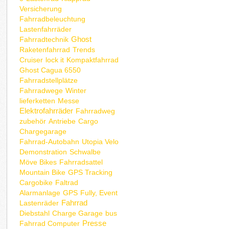
Versicherung
Fahrradbeleuchtung
Lastenfahrräder
Ghost
Fahrradtechnik
Raketenfahrrad
Trends
Cruiser
lock it
Kompaktfahrrad
Ghost Cagua 6550
Fahrradstellplätze
Fahrradwege
Winter
lieferketten
Messe
Elektrofahrräder
Fahrradweg
zubehör
Antriebe
Cargo
Chargegarage
Fahrrad-Autobahn
Utopia Velo
Demonstration
Schwalbe
Möve Bikes
Fahrradsattel
Mountain Bike
GPS Tracking
Cargobike
Faltrad
Alarmanlage
GPS
Fully, Event
Fahrrad
Lastenräder
Diebstahl
Charge Garage
bus
Presse
Fahrrad Computer